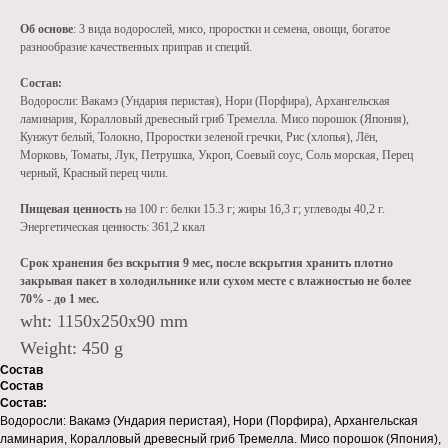
Об основе
: 3 вида водорослей, мисо, проростки и семена, овощи, богатое
разнообразие качественных приправ и специй.
Состав:
Водоросли: Вакамэ (Ундария перистая), Нори (Порфира), Архангельская
ламинария, Коралловый древесный гриб Тремелла. Мисо порошок (Япония),
Кунжут белый, Толокно, Проростки зеленой гречки, Рис (хлопья), Лён,
Морковь, Томаты, Лук, Петрушка, Укроп, Соевый соус, Соль морская, Перец
черный, Красный перец чили.
Пищевая ценность
на 100 г: белки 15.3 г; жиры 16,3 г; углеводы 40,2 г.
Энергетическая ценность: 361,2 ккал
Срок хранения без вскрытия 9 мес, после вскрытия хранить плотно
закрывая пакет в холодильнике или сухом месте с влажностью не более
70% - до 1 мес.
wht: 1150x250x90 mm
Weight: 450 g
Состав
Состав
Состав:
Водоросли: Вакамэ (Ундария перистая), Нори (Порфира), Архангельская
ламинария, Коралловый древесный гриб Тремелла. Мисо порошок (Япония),