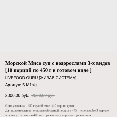
Морской Мисо суп с водорослями 3-х видов
[10 порций по 450 г в готовом виде ]
LIVEFOOD.GURU [ЖИВАЯ СИСТЕМА]
Артикул:
S-M1big
2300,00
руб.
2500,00
руб.
Одна упаковка – 450 г сухой смеси (10 порций супа).
Для приготовления полноценной сытной порции в 445 г используйте 3 мерные
ложки сухой смеси и 400 мл горячей или умеренно горячей воды.