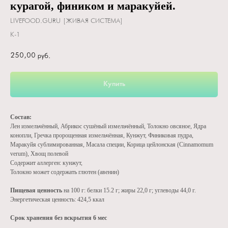
курагой, фиником и маракуйей.
LIVEFOOD.GURU [ЖИВАЯ СИСТЕМА]
K-1
250,00
руб.
Купить
Состав:
Лен измельчённый, Абрикос сушёный измельчённый, Толокно овсяное, Ядра
конопли, Гречка пророщенная измельчённая, Кунжут, Финиковая пудра,
Маракуйя сублимированная, Масала специи, Корица цейлонская (Cinnamomum
verum), Хвощ полевой
Содержит аллерген: кунжут,
Толокно может содержать глютен (авенин)
Пищевая ценность
на 100 г: белки 15.2 г; жиры 22,0 г; углеводы 44,0 г.
Энергетическая ценность: 424,5 ккал
Срок хранения без вскрытия 6 мес