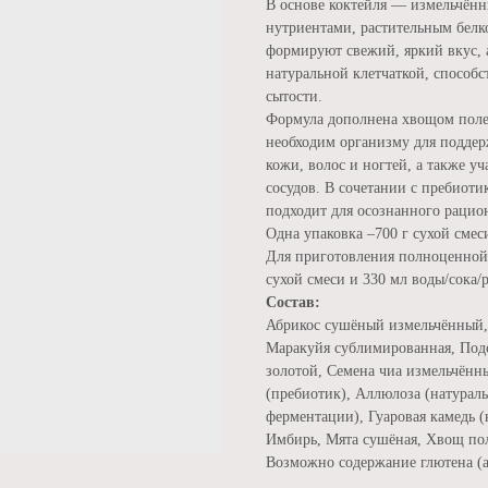
В основе коктейля — измельчённ
нутриентами, растительным белк
формируют свежий, яркий вкус, а
натуральной клетчаткой, способ
сытости.
Формула дополнена хвощом пол
необходим организму для поддер
кожи, волос и ногтей, а также у
сосудов. В сочетании с пребиот
подходит для осознанного рацио
Одна упаковка –700 г сухой смес
Для приготовления полноценной 
сухой смеси и 330 мл воды/сока/
Состав:
Абрикос сушёный измельчённый, 
Маракуйя сублимированная, Под
золотой, Семена чиа измельчённ
(пребиотик), Аллюлоза (натурал
ферментации), Гуаровая камедь (
Имбирь, Мята сушёная, Хвощ по
Возможно содержание глютена (а