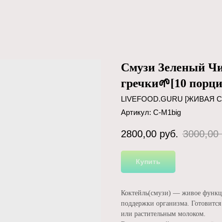
Смузи Зеленый Чи
гречки🌱[10 порци
LIVEFOOD.GURU [ЖИВАЯ 
Артикул:
С-М1big
2800,00
руб.
3000,00
Купить
Коктейль(смузи) — живое функци
поддержки организма. Готовится 
или растительным молоком.